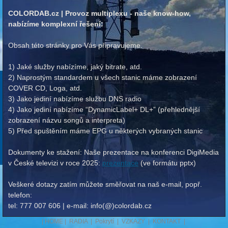
COLORDAB.cz | Provoz multiplexu - naše know-how,
nabízíme komplexní řešení:
Obsah této stránky pro Vás připravujeme.
1) Jaké služby nabízíme, jaký bitrate, atd.
2) Naprostým standardem u všech stanic máme zobrazení
COVER CD, Loga, atd.
3) Jako jediní nabízíme službu DNS radio
4) Jako jediní nabízíme “DynamicLabel+ DL+” (přehlednější
zobrazení názvu songů a interpreta)
5) Před spuštěním máme EPG u některých vybraných stanic
Dokumenty ke stažení: Naše prezentace na konferenci DigiMedia
v České televizi v roce 2025:
prezentace
(ve formátu pptx)
Veškeré dotazy zatím můžete směřovat na naš e-mail, popř.
telefon:
tel: 777 007 606 | e-mail: info(@)colordab.cz
|
HOME
|
RADIA
|
Pokrytí
|
VZKAZY
|
KONTAKT
|