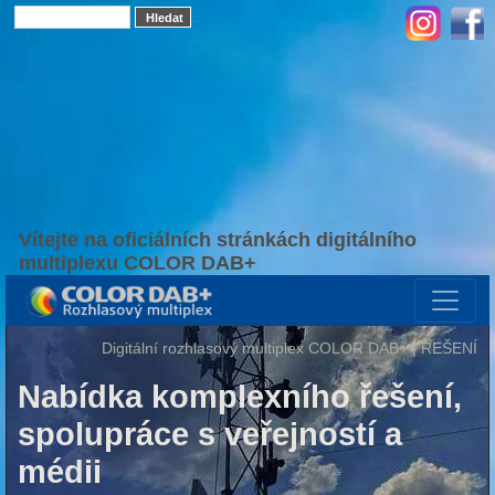
Vítejte na oficiálních stránkách digitálního
multiplexu COLOR DAB+
Digitální rozhlasový multiplex COLOR DAB+ | ŘEŠENÍ
Nabídka komplexního řešení,
spolupráce s veřejností a
médii